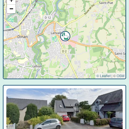
−
© Leaflet
|
©
OSM