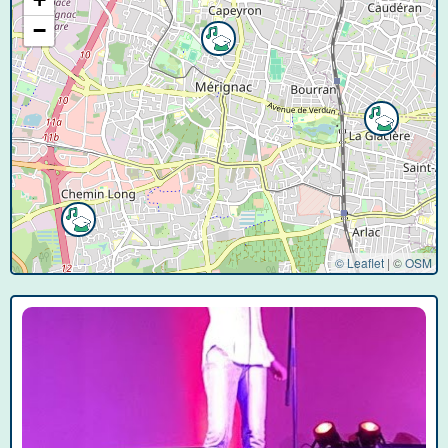
−
© Leaflet
|
©
OSM