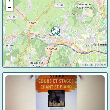
−
© Leaflet
|
©
OSM