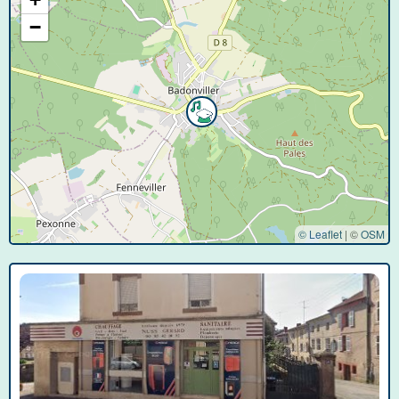
−
© Leaflet
|
©
OSM