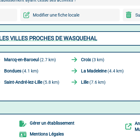
ablissement ayant cessé ses activités ?
Modifier une fiche locale
Su
LES VILLES PROCHES DE WASQUEHAL
Marcq-en-Baroeul
(2.7 km)
Croix
(3 km)
Bondues
(4.1 km)
La Madeleine
(4.4 km)
Saint-André-lez-Lille
(5.8 km)
Lille
(7.6 km)
Gérer un établissement
An
Mu
Mentions Légales