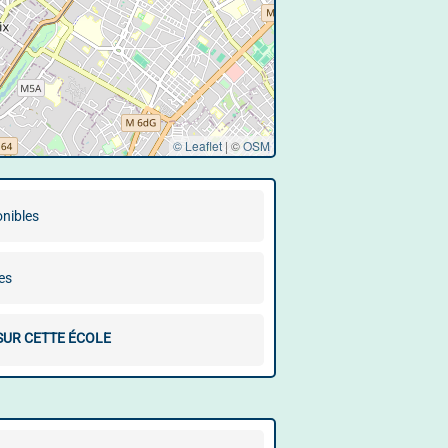
© Leaflet
|
©
OSM
onibles
es
 SUR CETTE ÉCOLE