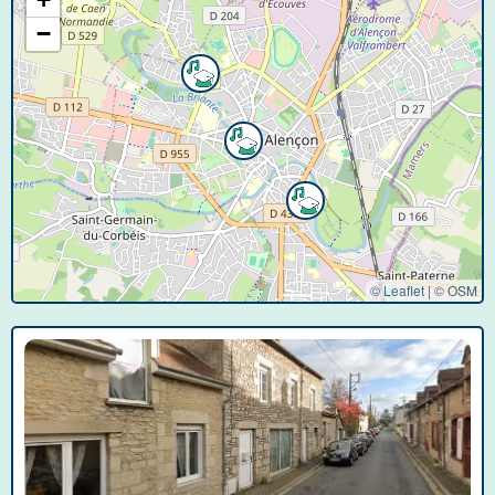
−
© Leaflet
|
©
OSM