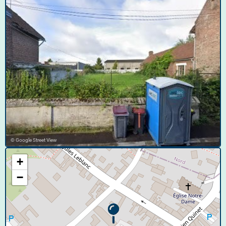
© Google Street View
+
−