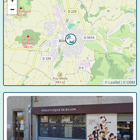
−
© Leaflet
|
©
OSM