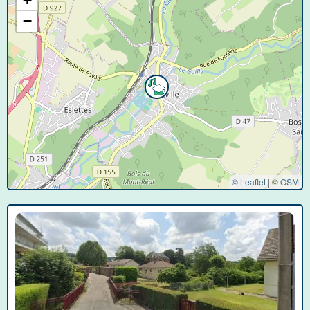
−
© Leaflet
|
©
OSM