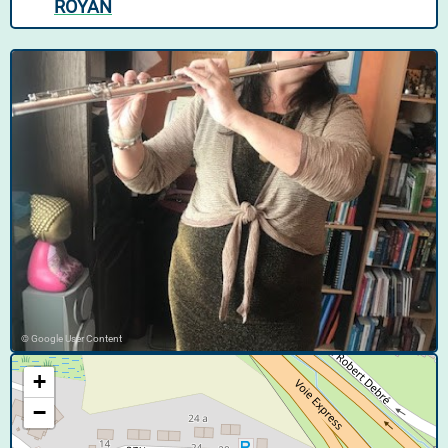
ROYAN
© Google User Content
+
−