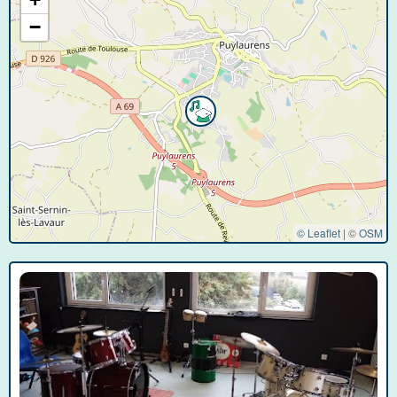
−
© Leaflet
|
©
OSM