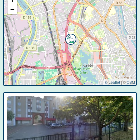
−
© Leaflet
|
©
OSM