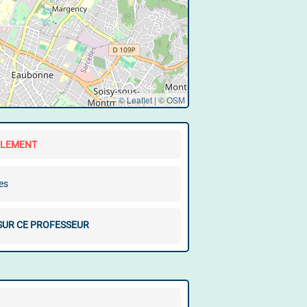
© Leaflet
|
©
OSM
LLEMENT
es
 SUR CE PROFESSEUR